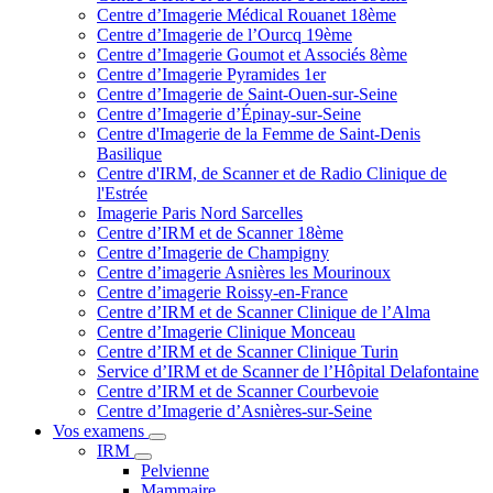
Centre d’Imagerie Médical Rouanet 18ème
Centre d’Imagerie de l’Ourcq 19ème
Centre d’Imagerie Goumot et Associés 8ème
Centre d’Imagerie Pyramides 1er
Centre d’Imagerie de Saint-Ouen-sur-Seine
Centre d’Imagerie d’Épinay-sur-Seine
Centre d'Imagerie de la Femme de Saint-Denis
Basilique
Centre d'IRM, de Scanner et de Radio Clinique de
l'Estrée
Imagerie Paris Nord Sarcelles
Centre d’IRM et de Scanner 18ème
Centre d’Imagerie de Champigny
Centre d’imagerie Asnières les Mourinoux
Centre d’imagerie Roissy-en-France
Centre d’IRM et de Scanner Clinique de l’Alma
Centre d’Imagerie Clinique Monceau
Centre d’IRM et de Scanner Clinique Turin
Service d’IRM et de Scanner de l’Hôpital Delafontaine
Centre d’IRM et de Scanner Courbevoie
Centre d’Imagerie d’Asnières-sur-Seine
Vos examens
IRM
Pelvienne
Mammaire