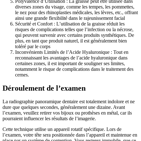
Polyvalence d’Utilisation : La graisse peut être utilisée dans
diverses zones du visage, comme les tempes, les pommettes,
le nez pour des rhinoplasties médicales, les lèvres, etc., offrant
ainsi une grande flexibilité dans le rajeunissement facial
Sécurité et Confort : L’utilisation de la graisse réduit les
risques de complications telles que l’infection ou la nécrose,
qui peuvent survenir avec certains produits synthétiques. De
plus, en tant que produit naturel, il est généralement bien
toléré par le corps
Inconvénients Limités de l’Acide Hyaluronique : Tout en
reconnaissant les avantages de l’acide hyaluronique dans
certaines zones, il est important de souligner ses limites,
notamment le risque de complications dans le traitement des
cernes.
Déroulement de l’examen
La radiographie panoramique dentaire est totalement indolore et ne
dure que quelques secondes, généralement une dizaine. Avant
l’examen, veuillez retirer vos bijoux ou prothèses en métal, car ils
pourraient influencer les résultats de l’imagerie.
Cette technique utilise un appareil rotatif spécifique. Lors de
l’examen, votre tête sera positionnée dans l’appareil et maintenue en
place par un système de contention. Vous resterez immobile, que ce