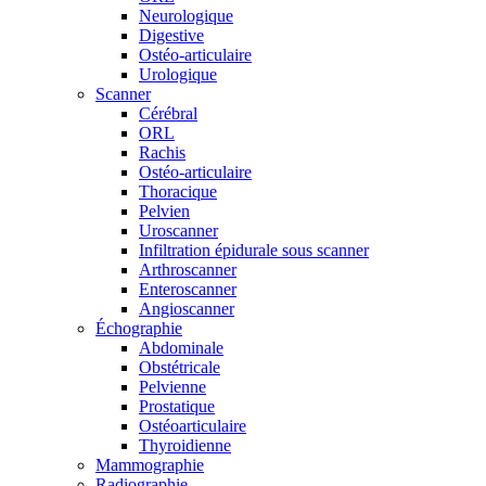
Neurologique
Digestive
Ostéo-articulaire
Urologique
Scanner
Cérébral
ORL
Rachis
Ostéo-articulaire
Thoracique
Pelvien
Uroscanner
Infiltration épidurale sous scanner
Arthroscanner
Enteroscanner
Angioscanner
Échographie
Abdominale
Obstétricale
Pelvienne
Prostatique
Ostéoarticulaire
Thyroidienne
Mammographie
Radiographie