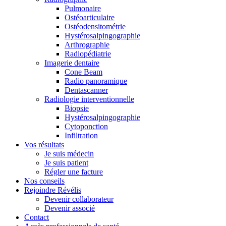
Pulmonaire
Ostéoarticulaire
Ostéodensitométrie
Hystérosalpingographie
Arthrographie
Radiopédiatrie
Imagerie dentaire
Cone Beam
Radio panoramique
Dentascanner
Radiologie interventionnelle
Biopsie
Hystérosalpingographie
Cytoponction
Infiltration
Vos résultats
Je suis médecin
Je suis patient
Régler une facture
Nos conseils
Rejoindre Révélis
Devenir collaborateur
Devenir associé
Contact