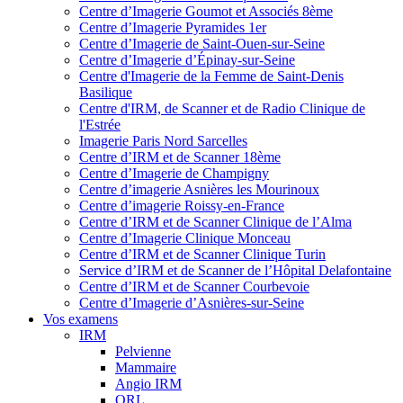
Centre d’Imagerie Goumot et Associés 8ème
Centre d’Imagerie Pyramides 1er
Centre d’Imagerie de Saint-Ouen-sur-Seine
Centre d’Imagerie d’Épinay-sur-Seine
Centre d'Imagerie de la Femme de Saint-Denis
Basilique
Centre d'IRM, de Scanner et de Radio Clinique de
l'Estrée
Imagerie Paris Nord Sarcelles
Centre d’IRM et de Scanner 18ème
Centre d’Imagerie de Champigny
Centre d’imagerie Asnières les Mourinoux
Centre d’imagerie Roissy-en-France
Centre d’IRM et de Scanner Clinique de l’Alma
Centre d’Imagerie Clinique Monceau
Centre d’IRM et de Scanner Clinique Turin
Service d’IRM et de Scanner de l’Hôpital Delafontaine
Centre d’IRM et de Scanner Courbevoie
Centre d’Imagerie d’Asnières-sur-Seine
Vos examens
IRM
Pelvienne
Mammaire
Angio IRM
ORL