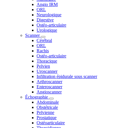
Angio IRM
ORL
Neurologique
Digestive
Ostéo-articulaire
Urologique
Scanner
Cérébral
ORL
Rachis
Ostéo-articulaire
Thoracique
Pelvien
Uroscanner
Infiltration épidurale sous scanner
Arthroscanner
Enteroscanner
Angioscanner
Échographie
Abdominale
Obstétricale
Pelvienne
Prostatique
Ostéoarticulaire
Thyroidienne