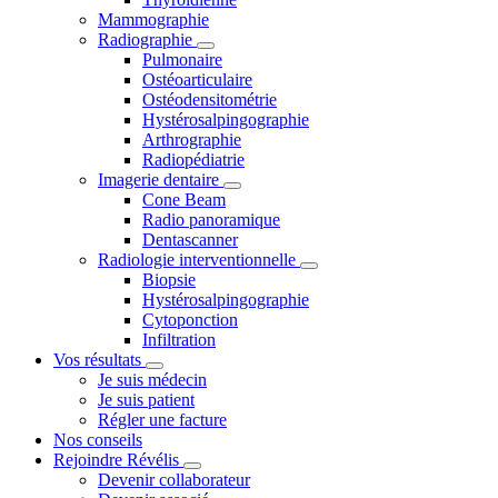
Mammographie
Radiographie
Pulmonaire
Ostéoarticulaire
Ostéodensitométrie
Hystérosalpingographie
Arthrographie
Radiopédiatrie
Imagerie dentaire
Cone Beam
Radio panoramique
Dentascanner
Radiologie interventionnelle
Biopsie
Hystérosalpingographie
Cytoponction
Infiltration
Vos résultats
Je suis médecin
Je suis patient
Régler une facture
Nos conseils
Rejoindre Révélis
Devenir collaborateur