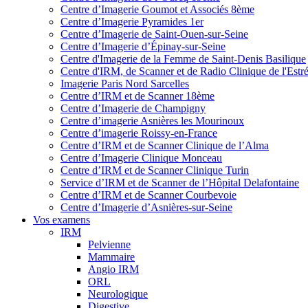
Centre d’Imagerie Goumot et Associés 8ème
Centre d’Imagerie Pyramides 1er
Centre d’Imagerie de Saint-Ouen-sur-Seine
Centre d’Imagerie d’Épinay-sur-Seine
Centre d'Imagerie de la Femme de Saint-Denis Basilique
Centre d'IRM, de Scanner et de Radio Clinique de l'Estr
Imagerie Paris Nord Sarcelles
Centre d’IRM et de Scanner 18ème
Centre d’Imagerie de Champigny
Centre d’imagerie Asnières les Mourinoux
Centre d’imagerie Roissy-en-France
Centre d’IRM et de Scanner Clinique de l’Alma
Centre d’Imagerie Clinique Monceau
Centre d’IRM et de Scanner Clinique Turin
Service d’IRM et de Scanner de l’Hôpital Delafontaine
Centre d’IRM et de Scanner Courbevoie
Centre d’Imagerie d’Asnières-sur-Seine
Vos examens
IRM
Pelvienne
Mammaire
Angio IRM
ORL
Neurologique
Digestive