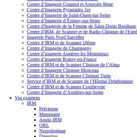
Centre d’Imagerie Goumot et Associés 8ème
Centre d’Imagerie Pyramides 1er
Centre d’Imagerie de Saint-Ouen-sur-Seine
Centre d’Imagerie d’Épinay-sur-Seine
Centre d'Imagerie de la Femme de Saint-Denis Basilique
Centre d'IRM, de Scanner et de Radio Clinique de l'Estr
Imagerie Paris Nord Sarcelles
Centre d’IRM et de Scanner 18ème
Centre d’Imagerie de Champigny
Centre d’imagerie Asnières les Mourinoux
Centre d’imagerie Roissy-en-France
Centre d’IRM et de Scanner Clinique de l’Alma
Centre d’Imagerie Clinique Monceau
Centre d’IRM et de Scanner Clinique Turin
Service d’IRM et de Scanner de l’Hôpital Delafontaine
Centre d’IRM et de Scanner Courbevoie
Centre d’Imagerie d’Asnières-sur-Seine
Vos examens
IRM
Pelvienne
Mammaire
Angio IRM
ORL
Neurologique
Digestive