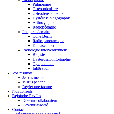
Pulmonaire
Ostéoarticulaire
Ostéodensitométrie
Hystérosalpingographie
Arthrographie
Radiopédiatrie
Imagerie dentaire
Cone Beam
Radio panoramique
Dentascanner
Radiologie interventionnelle
Biopsie
Hystérosalpingographie
Cytoponction
Infiltration
Vos résultats
Je suis médecin
Je suis patient
Régler une facture
Nos conseils
Rejoindre Révélis
Devenir collaborateur
Devenir associé
Contact