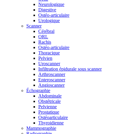
Neurologique
Digestive
Ostéo-articulaire
Urologique
Scanner
Cérébral
ORL
Rachis
Ostéo-articulaire
Thoracique
Pelvien
Uroscanner
Infiltration épidurale sous scanner
Arthroscanner
Enteroscanner
Angioscanner
Échographie
Abdominale
Obstétricale
Pelvienne
Prostatique
Ostéoarticulaire
Thyroidienne
Mammographie
Radiographie