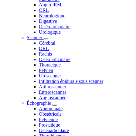
Angio IRM
ORL
Neurologique
Digestive
Ostéo-articulaire
Urologique
Scanner
Cérébral
ORL
Rachis
Ostéo-articulaire
Thoracique
Pelvien
Uroscanner
Infiltration épidurale sous scanner
Arthroscanner
Enteroscanner
Angioscanner
Échographie
Abdominale
Obstétricale
Pelvienne
Prostatique
Ostéoarticulaire
Thyroidienne