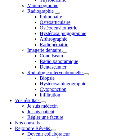
Mammographie
Radiographie
Pulmonaire
Ostéoarticulaire
Ostéodensitométrie
Hystérosalpingographie
Arthrographie
Radiopédiatrie
Imagerie dentaire
Cone Beam
Radio panoramique
Dentascanner
Radiologie interventionnelle
Biopsie
Hystérosalpingographie
Cytoponction
Infiltration
Vos résultats
Je suis médecin
Je suis patient
Régler une facture
Nos conseils
Rejoindre Révélis
Devenir collaborateur