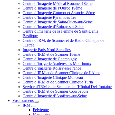
Centre d’Imagerie Médical Rouanet 18ème
Centre d’Imagerie de l’Ourcq 19ème
Centre d’Imagerie Goumot et Associés 8ème
Centre d’Imagerie Pyramides 1er
Centre d’Imagerie de Saint-Ouen-sur-Seine
Centre d’Imagerie d’Épinay-sur-Seine
Centre d'Imagerie de la Femme de Saint-Denis
Basilique
Centre d'IRM, de Scanner et de Radio Clinique de
l'Estrée
Imagerie Paris Nord Sarcelles
Centre d’IRM et de Scanner 18ème
Centre d’Imagerie de Champigny
Centre d’imagerie Asnières les Mourinoux
Centre d’imagerie Roissy-en-France
Centre d’IRM et de Scanner Clinique de l’Alma
Centre d’Imagerie Clinique Monceau
Centre d’IRM et de Scanner Clinique Turin
Service d’IRM et de Scanner de l’Hôpital Delafontaine
Centre d’IRM et de Scanner Courbevoie
Centre d’Imagerie d’Asnières-sur-Seine
Vos examens
IRM
Pelvienne
Mammaire