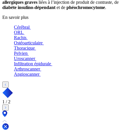
allergiques graves
liées à l’injection de produit de contraste, de
diabète insulino-dépendant
et de
phéochromocytome
.
En savoir plus
Cérébral
ORL
Rachis
Ostéoarticulaire
Thoracique
Pelvien
Uroscanner
Infiltration épidurale
Arthroscanner
Angioscanner
1
/
2