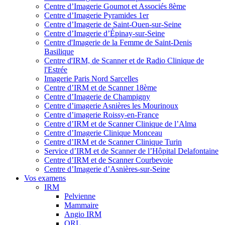
Centre d’Imagerie Goumot et Associés 8ème
Centre d’Imagerie Pyramides 1er
Centre d’Imagerie de Saint-Ouen-sur-Seine
Centre d’Imagerie d’Épinay-sur-Seine
Centre d'Imagerie de la Femme de Saint-Denis
Basilique
Centre d'IRM, de Scanner et de Radio Clinique de
l'Estrée
Imagerie Paris Nord Sarcelles
Centre d’IRM et de Scanner 18ème
Centre d’Imagerie de Champigny
Centre d’imagerie Asnières les Mourinoux
Centre d’imagerie Roissy-en-France
Centre d’IRM et de Scanner Clinique de l’Alma
Centre d’Imagerie Clinique Monceau
Centre d’IRM et de Scanner Clinique Turin
Service d’IRM et de Scanner de l’Hôpital Delafontaine
Centre d’IRM et de Scanner Courbevoie
Centre d’Imagerie d’Asnières-sur-Seine
Vos examens
IRM
Pelvienne
Mammaire
Angio IRM
ORL