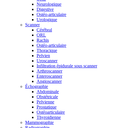
Neurologique
Digestive
Ostéo-articulaire
Urologique
Scanner
Cérébral
ORL
Rachis
Ostéo-articulaire
Thoracique
Pelvien
Uroscanner
Infiltration épidurale sous scanner
Arthroscanner
Enteroscanner
Angioscanner
Échographie
Abdominale
Obstétricale
Pelvienne
Prostatique
Ostéoarticulaire
Thyroidienne
Mammographie
Radiographie