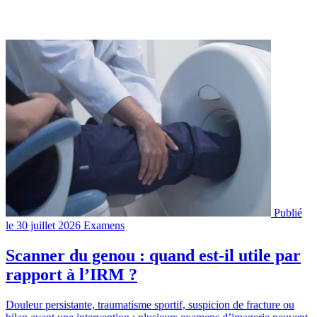
Publié
le 30 juillet 2026
Examens
Scanner du genou : quand est-il utile par
rapport à l’IRM ?
Douleur persistante, traumatisme sportif, suspicion de fracture ou