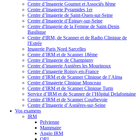
Centre d’Imagerie Goumot et Associés 8ème
Centre d’Imagerie Pyramides 1er
Centre d’Imagerie de Saint-Ouen-sur-Seine
Centre d’Imagerie d’Épinay-sur-Seine
Centre d'Imagerie de la Femme de Saint-Denis
Basilique
Centre d'IRM, de Scanner et de Radio Clinique de
l'Estrée
Imagerie Paris Nord Sarcelles
Centre d’IRM et de Scanner 18ème
Centre d’Imagerie de Champigny
Centre d’imagerie Asnières les Mourinoux
Centre d’imagerie Roissy-en-France
Centre d’IRM et de Scanner Clinique de l’Alma
Centre d’Imagerie Clinique Monceau
Centre d’IRM et de Scanner Clinique Turin
Service d’IRM et de Scanner de l’Hôpital Delafontaine
Centre d’IRM et de Scanner Courbevoie
Centre d’Imagerie d’Asnières-sur-Seine
Vos examens
IRM
Pelvienne
Mammaire
Angio IRM
ORL