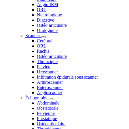
Angio IRM
ORL
Neurologique
Digestive
Ostéo-articulaire
Urologique
Scanner
Cérébral
ORL
Rachis
Ostéo-articulaire
Thoracique
Pelvien
Uroscanner
Infiltration épidurale sous scanner
Arthroscanner
Enteroscanner
Angioscanner
Échographie
Abdominale
Obstétricale
Pelvienne
Prostatique
Ostéoarticulaire
Thyroidienne