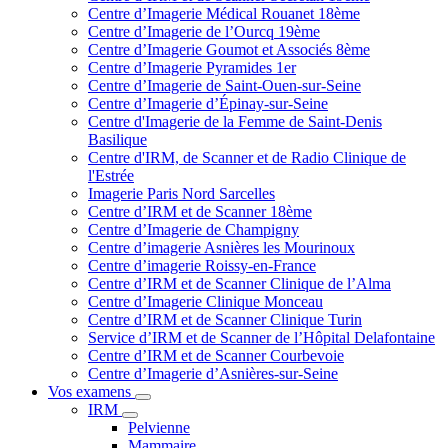
Centre d’Imagerie Médical Rouanet 18ème
Centre d’Imagerie de l’Ourcq 19ème
Centre d’Imagerie Goumot et Associés 8ème
Centre d’Imagerie Pyramides 1er
Centre d’Imagerie de Saint-Ouen-sur-Seine
Centre d’Imagerie d’Épinay-sur-Seine
Centre d'Imagerie de la Femme de Saint-Denis
Basilique
Centre d'IRM, de Scanner et de Radio Clinique de
l'Estrée
Imagerie Paris Nord Sarcelles
Centre d’IRM et de Scanner 18ème
Centre d’Imagerie de Champigny
Centre d’imagerie Asnières les Mourinoux
Centre d’imagerie Roissy-en-France
Centre d’IRM et de Scanner Clinique de l’Alma
Centre d’Imagerie Clinique Monceau
Centre d’IRM et de Scanner Clinique Turin
Service d’IRM et de Scanner de l’Hôpital Delafontaine
Centre d’IRM et de Scanner Courbevoie
Centre d’Imagerie d’Asnières-sur-Seine
Vos examens
IRM
Pelvienne
Mammaire