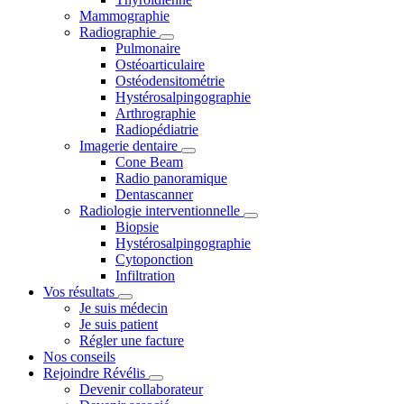
Mammographie
Radiographie
Pulmonaire
Ostéoarticulaire
Ostéodensitométrie
Hystérosalpingographie
Arthrographie
Radiopédiatrie
Imagerie dentaire
Cone Beam
Radio panoramique
Dentascanner
Radiologie interventionnelle
Biopsie
Hystérosalpingographie
Cytoponction
Infiltration
Vos résultats
Je suis médecin
Je suis patient
Régler une facture
Nos conseils
Rejoindre Révélis
Devenir collaborateur