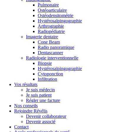
Pulmonaire
Ostéoarticulaire
Ostéodensitométrie
Hystérosalpingographie
Arthrographie
Radiopédiatrie
Imagerie dentaire
Cone Beam
Radio panoramique
Dentascanner
Radiologie interventionnelle
Biopsie
Hystérosalpingographie
Cytoponction
Infiltration
Vos résultats
Je suis médecin
Je suis patient
Régler une facture
Nos conseils
Rejoindre Révélis
Devenir collaborateur
Devenir associé
Contact