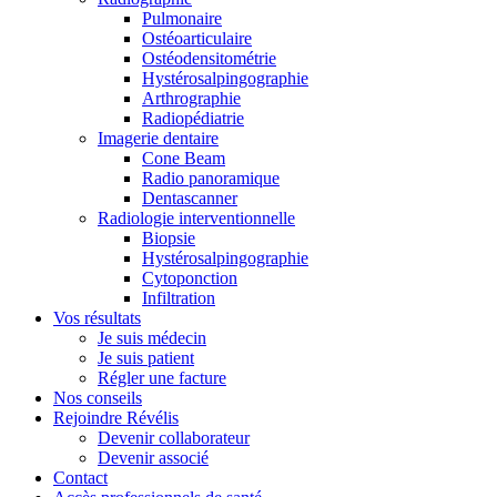
Pulmonaire
Ostéoarticulaire
Ostéodensitométrie
Hystérosalpingographie
Arthrographie
Radiopédiatrie
Imagerie dentaire
Cone Beam
Radio panoramique
Dentascanner
Radiologie interventionnelle
Biopsie
Hystérosalpingographie
Cytoponction
Infiltration
Vos résultats
Je suis médecin
Je suis patient
Régler une facture
Nos conseils
Rejoindre Révélis
Devenir collaborateur
Devenir associé
Contact