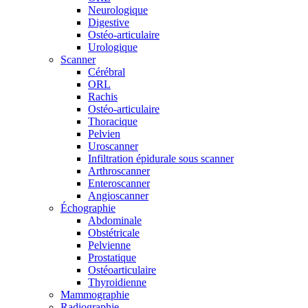
Neurologique
Digestive
Ostéo-articulaire
Urologique
Scanner
Cérébral
ORL
Rachis
Ostéo-articulaire
Thoracique
Pelvien
Uroscanner
Infiltration épidurale sous scanner
Arthroscanner
Enteroscanner
Angioscanner
Échographie
Abdominale
Obstétricale
Pelvienne
Prostatique
Ostéoarticulaire
Thyroidienne
Mammographie
Radiographie