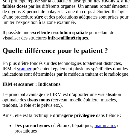
Son principe repose sur la capacité d’absorption
des rayons X à de
faibles doses
par les différents organes. Un anneau rotatif émetteur
de rayons X permet de balayer la zone du corps à étudier. Il s’agit
d’une procédure
sûre
et des précautions adéquates sont prises pour
limiter l’exposition à la zone examinée.
Il possède une
excellente résolution spatiale
permettant de
visualiser des structures
infra-millimétriques
.
Quelle différence pour le patient ?
En plus d’être fondés sur des technologies totalement distinctes,
IRM et
scanner
présentent également plusieurs spécificités dont les
indications sont déterminées par le médecin traitant et le radiologue.
IRM et scanner : Indications
Le principal avantage de l’IRM est d’apporter une visualisation
optimale des
tissus mous
(cerveau, moelle épinière, muscles,
tendons, le foie et le pelvis etc.).
Ainsi, elle est la technique d’imagerie
privilégiée
dans l’étude :
Des
parenchymes
cérébraux, hépatiques,
mammaires
et
prostatiques