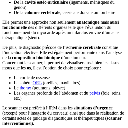
De la
cavité ostéo-articulaire
(ligaments, ménisques du
genou)
De la
colonne vertébrale
, cervicale dorsale ou lombaire
Elle permet une approche non seulement
anatomique
mais aussi
fonctionnelle
des différents organes telle que l’évaluation du
fonctionnement du myocarde après un infarctus en vue d’un acte
thérapeutique (stent).
De plus, le diagnostic précoce de l’
ischémie cérébrale
constitue
l’indication élective. Elle est également performante dans l’analyse
de la
composition biochimique
d’une tumeur.
Concernant le scanner, il permet de visualiser aussi bien les tissus
mous que les
os
, il est l’option de choix pour explorer :
La corticale osseuse
La sphère
ORL
(oreilles, maxillaires)
Le
thorax
(poumons, plèvre)
Les organes profonds de l’abdomen et du
pelvis
(foie, reins,
etc.)
Le scanner est préféré à l’IRM dans les
situations d’urgence
(excepté pour l’imagerie du cerveau) ainsi que dans la réalisation de
certains actes de guidage diagnostiques et thérapeutiques (
scanner
interventionnel
).