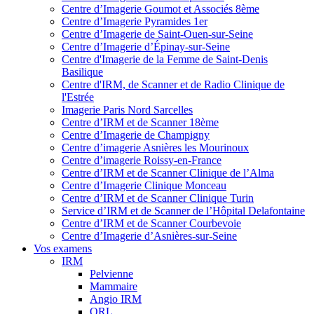
Centre d’Imagerie Goumot et Associés 8ème
Centre d’Imagerie Pyramides 1er
Centre d’Imagerie de Saint-Ouen-sur-Seine
Centre d’Imagerie d’Épinay-sur-Seine
Centre d'Imagerie de la Femme de Saint-Denis
Basilique
Centre d'IRM, de Scanner et de Radio Clinique de
l'Estrée
Imagerie Paris Nord Sarcelles
Centre d’IRM et de Scanner 18ème
Centre d’Imagerie de Champigny
Centre d’imagerie Asnières les Mourinoux
Centre d’imagerie Roissy-en-France
Centre d’IRM et de Scanner Clinique de l’Alma
Centre d’Imagerie Clinique Monceau
Centre d’IRM et de Scanner Clinique Turin
Service d’IRM et de Scanner de l’Hôpital Delafontaine
Centre d’IRM et de Scanner Courbevoie
Centre d’Imagerie d’Asnières-sur-Seine
Vos examens
IRM
Pelvienne
Mammaire
Angio IRM
ORL