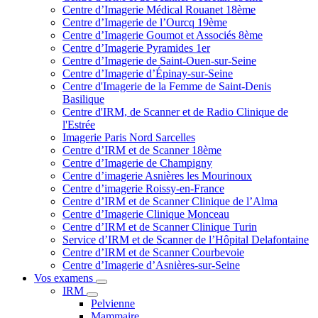
Centre d’Imagerie Médical Rouanet 18ème
Centre d’Imagerie de l’Ourcq 19ème
Centre d’Imagerie Goumot et Associés 8ème
Centre d’Imagerie Pyramides 1er
Centre d’Imagerie de Saint-Ouen-sur-Seine
Centre d’Imagerie d’Épinay-sur-Seine
Centre d'Imagerie de la Femme de Saint-Denis
Basilique
Centre d'IRM, de Scanner et de Radio Clinique de
l'Estrée
Imagerie Paris Nord Sarcelles
Centre d’IRM et de Scanner 18ème
Centre d’Imagerie de Champigny
Centre d’imagerie Asnières les Mourinoux
Centre d’imagerie Roissy-en-France
Centre d’IRM et de Scanner Clinique de l’Alma
Centre d’Imagerie Clinique Monceau
Centre d’IRM et de Scanner Clinique Turin
Service d’IRM et de Scanner de l’Hôpital Delafontaine
Centre d’IRM et de Scanner Courbevoie
Centre d’Imagerie d’Asnières-sur-Seine
Vos examens
IRM
Pelvienne
Mammaire