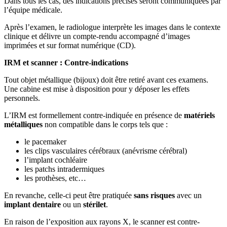
Dans tous les cas, des indications précises seront communiquées par
l’équipe médicale.
Après l’examen, le radiologue interprète les images dans le contexte
clinique et délivre un compte-rendu accompagné d’images
imprimées et sur format numérique (CD).
IRM et scanner : Contre-indications
Tout objet métallique (bijoux) doit être retiré avant ces examens.
Une cabine est mise à disposition pour y déposer les effets
personnels.
L’IRM est formellement contre-indiquée en présence de
matériels
métalliques
non compatible dans le corps tels que :
le pacemaker
les clips vasculaires cérébraux (anévrisme cérébral)
l’implant cochléaire
les patchs intradermiques
les prothèses, etc…
En revanche, celle-ci peut être pratiquée
sans risques
avec un
implant dentaire
ou un
stérilet
.
En raison de l’exposition aux rayons X, le scanner est contre-