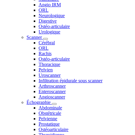
Angio IRM
ORL
Neurologique
Digestive
Ostéo-articulaire
Urologique
Scanner
Cérébral
ORL
Rachis
Ostéo-articulaire
Thoracique
Pelvien
Uroscanner
Infiltration épidurale sous scanner
Arthroscanner
Enteroscanner
Angioscanner
Échographie
Abdominale
Obstétricale
Pelvienne
Prostatique
Ostéoarticulaire
Thyroidienne