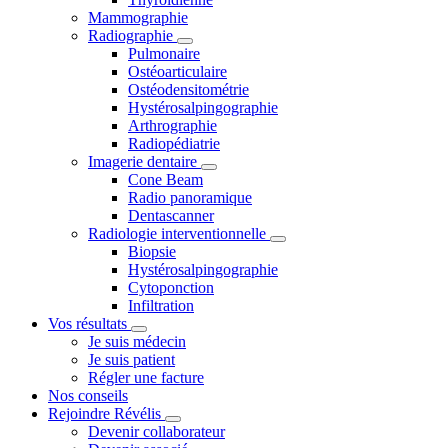
Mammographie
Radiographie
Pulmonaire
Ostéoarticulaire
Ostéodensitométrie
Hystérosalpingographie
Arthrographie
Radiopédiatrie
Imagerie dentaire
Cone Beam
Radio panoramique
Dentascanner
Radiologie interventionnelle
Biopsie
Hystérosalpingographie
Cytoponction
Infiltration
Vos résultats
Je suis médecin
Je suis patient
Régler une facture
Nos conseils
Rejoindre Révélis
Devenir collaborateur