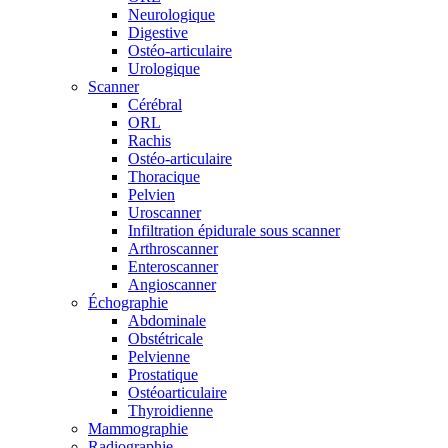
Neurologique
Digestive
Ostéo-articulaire
Urologique
Scanner
Cérébral
ORL
Rachis
Ostéo-articulaire
Thoracique
Pelvien
Uroscanner
Infiltration épidurale sous scanner
Arthroscanner
Enteroscanner
Angioscanner
Échographie
Abdominale
Obstétricale
Pelvienne
Prostatique
Ostéoarticulaire
Thyroidienne
Mammographie
Radiographie