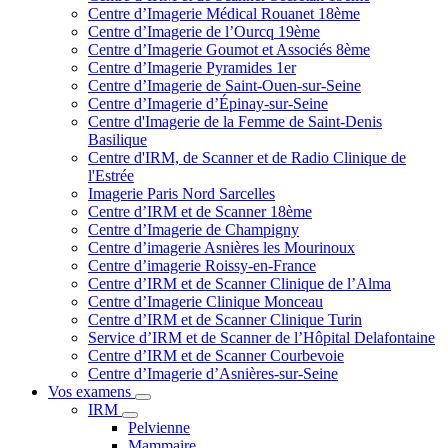
Centre d’Imagerie Médical Rouanet 18ème
Centre d’Imagerie de l’Ourcq 19ème
Centre d’Imagerie Goumot et Associés 8ème
Centre d’Imagerie Pyramides 1er
Centre d’Imagerie de Saint-Ouen-sur-Seine
Centre d’Imagerie d’Épinay-sur-Seine
Centre d'Imagerie de la Femme de Saint-Denis
Basilique
Centre d'IRM, de Scanner et de Radio Clinique de
l'Estrée
Imagerie Paris Nord Sarcelles
Centre d’IRM et de Scanner 18ème
Centre d’Imagerie de Champigny
Centre d’imagerie Asnières les Mourinoux
Centre d’imagerie Roissy-en-France
Centre d’IRM et de Scanner Clinique de l’Alma
Centre d’Imagerie Clinique Monceau
Centre d’IRM et de Scanner Clinique Turin
Service d’IRM et de Scanner de l’Hôpital Delafontaine
Centre d’IRM et de Scanner Courbevoie
Centre d’Imagerie d’Asnières-sur-Seine
Vos examens
IRM
Pelvienne
Mammaire