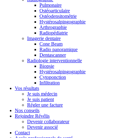
Pulmonaire
Ostéoarticulaire
Ostéodensitométrie
Hystérosalpingographie
Arthrographie
Radiopédiatrie
Imagerie dentaire
Cone Beam
Radio panoramique
Dentascanner
Radiologie interventionnelle
Biopsie
Hystérosalpingographie
Cytoponction
Infiltration
Vos résultats
Je suis médecin
Je suis patient
Régler une facture
Nos conseils
Rejoindre Révélis
Devenir collaborateur
Devenir associé
Contact