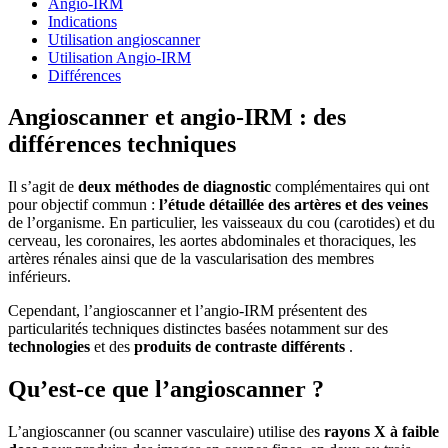
Angio-IRM
Indications
Utilisation angioscanner
Utilisation Angio-IRM
Différences
Angioscanner et angio-IRM : des
différences techniques
Il s’agit de
deux méthodes de diagnostic
complémentaires qui ont
pour objectif commun :
l’étude détaillée des artères et des veines
de l’organisme. En particulier, les vaisseaux du cou (carotides) et du
cerveau, les coronaires, les aortes abdominales et thoraciques, les
artères rénales ainsi que de la vascularisation des membres
inférieurs.
Cependant, l’angioscanner et l’angio-IRM présentent des
particularités techniques distinctes basées notamment sur des
technologies
et des
produits de contraste différents
.
Qu’est-ce que l’angioscanner ?
L’angioscanner (ou scanner vasculaire) utilise des
rayons X à faible