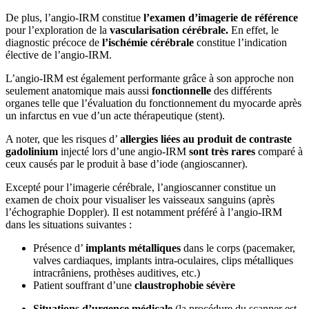
De plus, l’angio-IRM constitue
l’examen d’imagerie de référence
pour l’exploration de la
vascularisation cérébrale.
En effet, le
diagnostic précoce de
l’ischémie cérébrale
constitue l’indication
élective de l’angio-IRM.
L’angio-IRM est également performante grâce à son approche non
seulement anatomique mais aussi
fonctionnelle
des différents
organes telle que l’évaluation du fonctionnement du myocarde après
un infarctus en vue d’un acte thérapeutique (stent).
A noter, que les risques d’
allergies liées au produit de contraste
gadolinium
injecté lors d’une angio-IRM
sont très rares
comparé à
ceux causés par le produit à base d’iode (angioscanner).
Excepté pour l’imagerie cérébrale, l’angioscanner constitue un
examen de choix pour visualiser les vaisseaux sanguins (après
l’échographie Doppler). Il est notamment préféré à l’angio-IRM
dans les situations suivantes :
Présence d’
implants métalliques
dans le corps (pacemaker,
valves cardiaques, implants intra-oculaires, clips métalliques
intracrâniens, prothèses auditives, etc.)
Patient souffrant d’une
claustrophobie sévère
Situations d’urgence médicale
(la procédure du scanner est