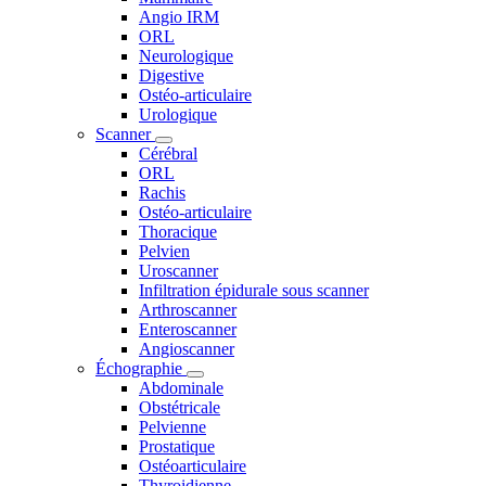
Angio IRM
ORL
Neurologique
Digestive
Ostéo-articulaire
Urologique
Scanner
Cérébral
ORL
Rachis
Ostéo-articulaire
Thoracique
Pelvien
Uroscanner
Infiltration épidurale sous scanner
Arthroscanner
Enteroscanner
Angioscanner
Échographie
Abdominale
Obstétricale
Pelvienne
Prostatique
Ostéoarticulaire
Thyroidienne