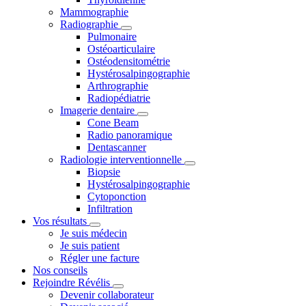
Mammographie
Radiographie
Pulmonaire
Ostéoarticulaire
Ostéodensitométrie
Hystérosalpingographie
Arthrographie
Radiopédiatrie
Imagerie dentaire
Cone Beam
Radio panoramique
Dentascanner
Radiologie interventionnelle
Biopsie
Hystérosalpingographie
Cytoponction
Infiltration
Vos résultats
Je suis médecin
Je suis patient
Régler une facture
Nos conseils
Rejoindre Révélis
Devenir collaborateur