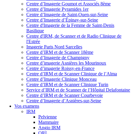
Centre d’Imagerie Goumot et Associés 8ème
Centre d’Imagerie Pyramides 1er
Centre d’Imagerie de Saint-Ouen-sur-Seine
Centre d’Imagerie d’Épinay-sur-Seine
Centre d'Imagerie de la Femme de Saint-Denis
Basilique
Centre d'IRM, de Scanner et de Radio Clinique de
l'Estrée
Imagerie Paris Nord Sarcelles
Centre d’IRM et de Scanner 18ème
Centre d’Imagerie de Champigny
Centre d’imagerie Asnières les Mourinoux
Centre d’imagerie Roissy-en-France
Centre d’IRM et de Scanner Clinique de l’Alma
Centre d’Imagerie Clinique Monceau
Centre d’IRM et de Scanner Clinique Turin
Service d’IRM et de Scanner de l’Hôpital Delafontaine
Centre d’IRM et de Scanner Courbevoie
Centre d’Imagerie d’Asnières-sur-Seine
Vos examens
IRM
Pelvienne
Mammaire
Angio IRM
ORL