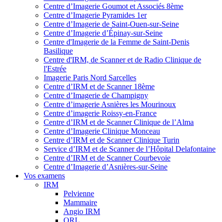
Centre d’Imagerie Goumot et Associés 8ème
Centre d’Imagerie Pyramides 1er
Centre d’Imagerie de Saint-Ouen-sur-Seine
Centre d’Imagerie d’Épinay-sur-Seine
Centre d'Imagerie de la Femme de Saint-Denis
Basilique
Centre d'IRM, de Scanner et de Radio Clinique de
l'Estrée
Imagerie Paris Nord Sarcelles
Centre d’IRM et de Scanner 18ème
Centre d’Imagerie de Champigny
Centre d’imagerie Asnières les Mourinoux
Centre d’imagerie Roissy-en-France
Centre d’IRM et de Scanner Clinique de l’Alma
Centre d’Imagerie Clinique Monceau
Centre d’IRM et de Scanner Clinique Turin
Service d’IRM et de Scanner de l’Hôpital Delafontaine
Centre d’IRM et de Scanner Courbevoie
Centre d’Imagerie d’Asnières-sur-Seine
Vos examens
IRM
Pelvienne
Mammaire
Angio IRM
ORL