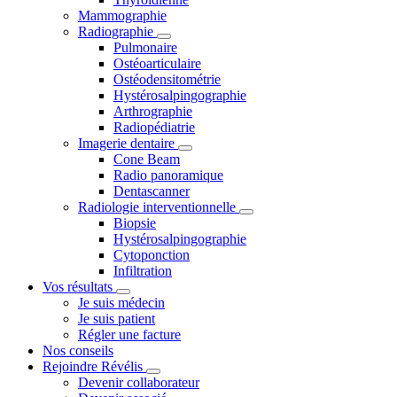
Mammographie
Radiographie
Pulmonaire
Ostéoarticulaire
Ostéodensitométrie
Hystérosalpingographie
Arthrographie
Radiopédiatrie
Imagerie dentaire
Cone Beam
Radio panoramique
Dentascanner
Radiologie interventionnelle
Biopsie
Hystérosalpingographie
Cytoponction
Infiltration
Vos résultats
Je suis médecin
Je suis patient
Régler une facture
Nos conseils
Rejoindre Révélis
Devenir collaborateur