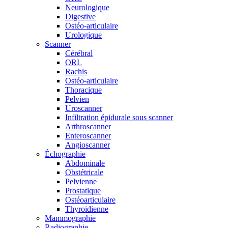
Neurologique
Digestive
Ostéo-articulaire
Urologique
Scanner
Cérébral
ORL
Rachis
Ostéo-articulaire
Thoracique
Pelvien
Uroscanner
Infiltration épidurale sous scanner
Arthroscanner
Enteroscanner
Angioscanner
Échographie
Abdominale
Obstétricale
Pelvienne
Prostatique
Ostéoarticulaire
Thyroidienne
Mammographie
Radiographie