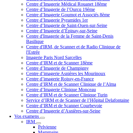
Centre d’Imagerie Médical Rouanet 18ème
Centre d’Imagerie de l’Ourcq 19ème
Centre d’Imagerie Goumot et Associés 8ème
Centre d’Imagerie Pyramides 1er
Centre d’Imagerie de Saint-Ouen-sur-Seine
Centre d’Imagerie d’Épinay-sur-Seine
Centre d'Imagerie de la Femme de Saint-Denis
Basilique
Centre d'IRM, de Scanner et de Radio Clinique de
l'Estrée
Imagerie Paris Nord Sarcelles
Centre d’IRM et de Scanner 18ème
Centre d’Imagerie de Champigny
Centre d’imagerie Asnières les Mourinoux
Centre d’imagerie Roissy-en-France
Centre d’IRM et de Scanner Clinique de l’Alma
Centre d’Imagerie Clinique Monceau
Centre d’IRM et de Scanner Clinique Turin
Service d’IRM et de Scanner de l’Hôpital Delafontaine
Centre d’IRM et de Scanner Courbevoie
Centre d’Imagerie d’Asnières-sur-Seine
Vos examens
IRM
Pelvienne
Mammaire