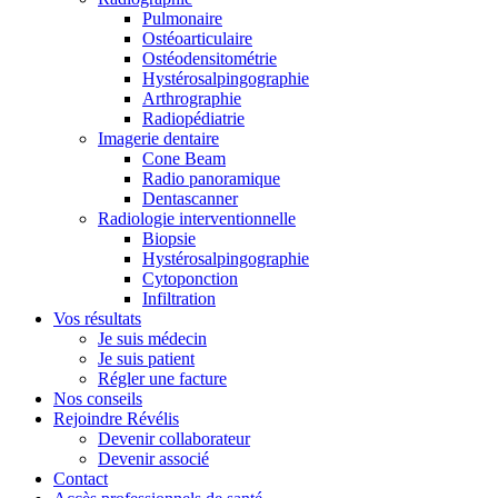
Pulmonaire
Ostéoarticulaire
Ostéodensitométrie
Hystérosalpingographie
Arthrographie
Radiopédiatrie
Imagerie dentaire
Cone Beam
Radio panoramique
Dentascanner
Radiologie interventionnelle
Biopsie
Hystérosalpingographie
Cytoponction
Infiltration
Vos résultats
Je suis médecin
Je suis patient
Régler une facture
Nos conseils
Rejoindre Révélis
Devenir collaborateur
Devenir associé
Contact