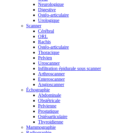
Neurologique
Digestive
Ostéo-articulaire
Urologique
Scanner
Cérébral
ORL
Rachis
Ostéo-articulaire
Thoracique
Pelvien
Uroscanner
Infiltration épidurale sous scanner
Arthroscanner
Enteroscanner
Angioscanner
Échographie
Abdominale
Obstétricale
Pelvienne
Prostatique
Ostéoarticulaire
Thyroidienne
Mammographie
Radiographie