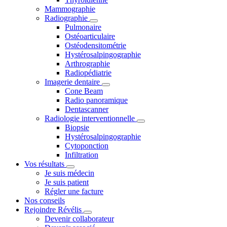
Mammographie
Radiographie
Pulmonaire
Ostéoarticulaire
Ostéodensitométrie
Hystérosalpingographie
Arthrographie
Radiopédiatrie
Imagerie dentaire
Cone Beam
Radio panoramique
Dentascanner
Radiologie interventionnelle
Biopsie
Hystérosalpingographie
Cytoponction
Infiltration
Vos résultats
Je suis médecin
Je suis patient
Régler une facture
Nos conseils
Rejoindre Révélis
Devenir collaborateur