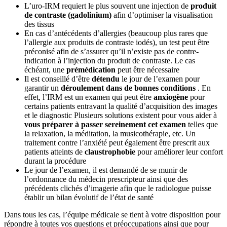
L’uro-IRM requiert le plus souvent une injection de
produit
de contraste (gadolinium)
afin d’optimiser la visualisation
des tissus
En cas d’antécédents d’allergies (beaucoup plus rares que
l’allergie aux produits de contraste iodés), un test peut être
préconisé afin de s’assurer qu’il n’existe pas de contre-
indication à l’injection du produit de contraste. Le cas
échéant, une
prémédication
peut être nécessaire
Il est conseillé d’être
détendu
le jour de l’examen pour
garantir un
déroulement dans de bonnes conditions
. En
effet, l’IRM est un examen qui peut être
anxiogène
pour
certains patients entravant la qualité d’acquisition des images
et le diagnostic Plusieurs solutions existent pour vous aider à
vous préparer à passer sereinement cet examen
telles que
la relaxation, la méditation, la musicothérapie, etc. Un
traitement contre l’anxiété peut également être prescrit aux
patients atteints de
claustrophobie
pour améliorer leur confort
durant la procédure
Le jour de l’examen, il est demandé de se munir de
l’ordonnance du médecin prescripteur ainsi que des
précédents clichés d’imagerie afin que le radiologue puisse
établir un bilan évolutif de l’état de santé
Dans tous les cas, l’équipe médicale se tient à votre disposition pour
répondre à toutes vos questions et préoccupations ainsi que pour