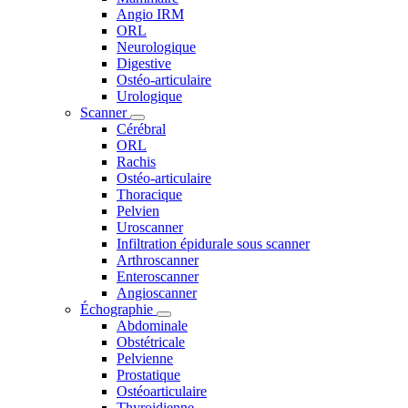
Angio IRM
ORL
Neurologique
Digestive
Ostéo-articulaire
Urologique
Scanner
Cérébral
ORL
Rachis
Ostéo-articulaire
Thoracique
Pelvien
Uroscanner
Infiltration épidurale sous scanner
Arthroscanner
Enteroscanner
Angioscanner
Échographie
Abdominale
Obstétricale
Pelvienne
Prostatique
Ostéoarticulaire
Thyroidienne