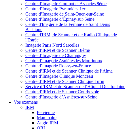
Centre d’Imagerie Goumot et Associés 8ème
Centre d’Imagerie Pyramides 1er
Centre d’Imagerie de Saint-Ouen-sur-Seine
Centre d’Imagerie d’Épinay-sur-Seine
Centre d'Imagerie de la Femme de Saint-Denis
Basilique
Centre d'IRM, de Scanner et de Radio Clinique de
l'Estrée
Imagerie Paris Nord Sarcelles
Centre d’IRM et de Scanner 18ème
Centre d’Imagerie de Champigny
Centre d’imagerie Asnières les Mourinoux
Centre d’imagerie Roissy-en-France
Centre d’IRM et de Scanner Clinique de l’Alma
Centre d’Imagerie Clinique Monceau
Centre d’IRM et de Scanner Clinique Turin
Service d’IRM et de Scanner de l’Hôpital Delafontaine
Centre d’IRM et de Scanner Courbevoie
Centre d’Imagerie d’Asnières-sur-Seine
Vos examens
IRM
Pelvienne
Mammaire
Angio IRM
ORL