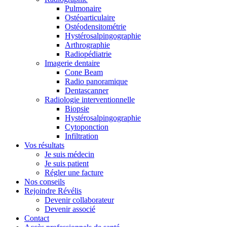
Pulmonaire
Ostéoarticulaire
Ostéodensitométrie
Hystérosalpingographie
Arthrographie
Radiopédiatrie
Imagerie dentaire
Cone Beam
Radio panoramique
Dentascanner
Radiologie interventionnelle
Biopsie
Hystérosalpingographie
Cytoponction
Infiltration
Vos résultats
Je suis médecin
Je suis patient
Régler une facture
Nos conseils
Rejoindre Révélis
Devenir collaborateur
Devenir associé
Contact