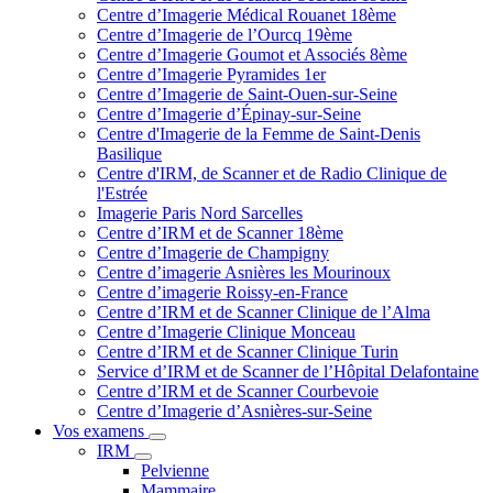
Centre d’Imagerie Médical Rouanet 18ème
Centre d’Imagerie de l’Ourcq 19ème
Centre d’Imagerie Goumot et Associés 8ème
Centre d’Imagerie Pyramides 1er
Centre d’Imagerie de Saint-Ouen-sur-Seine
Centre d’Imagerie d’Épinay-sur-Seine
Centre d'Imagerie de la Femme de Saint-Denis
Basilique
Centre d'IRM, de Scanner et de Radio Clinique de
l'Estrée
Imagerie Paris Nord Sarcelles
Centre d’IRM et de Scanner 18ème
Centre d’Imagerie de Champigny
Centre d’imagerie Asnières les Mourinoux
Centre d’imagerie Roissy-en-France
Centre d’IRM et de Scanner Clinique de l’Alma
Centre d’Imagerie Clinique Monceau
Centre d’IRM et de Scanner Clinique Turin
Service d’IRM et de Scanner de l’Hôpital Delafontaine
Centre d’IRM et de Scanner Courbevoie
Centre d’Imagerie d’Asnières-sur-Seine
Vos examens
IRM
Pelvienne
Mammaire