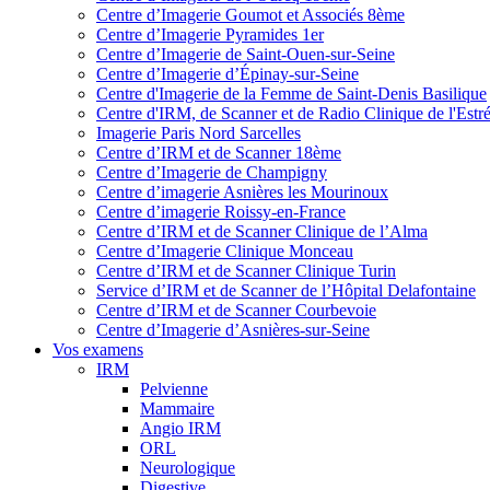
Centre d’Imagerie Goumot et Associés 8ème
Centre d’Imagerie Pyramides 1er
Centre d’Imagerie de Saint-Ouen-sur-Seine
Centre d’Imagerie d’Épinay-sur-Seine
Centre d'Imagerie de la Femme de Saint-Denis Basilique
Centre d'IRM, de Scanner et de Radio Clinique de l'Estr
Imagerie Paris Nord Sarcelles
Centre d’IRM et de Scanner 18ème
Centre d’Imagerie de Champigny
Centre d’imagerie Asnières les Mourinoux
Centre d’imagerie Roissy-en-France
Centre d’IRM et de Scanner Clinique de l’Alma
Centre d’Imagerie Clinique Monceau
Centre d’IRM et de Scanner Clinique Turin
Service d’IRM et de Scanner de l’Hôpital Delafontaine
Centre d’IRM et de Scanner Courbevoie
Centre d’Imagerie d’Asnières-sur-Seine
Vos examens
IRM
Pelvienne
Mammaire
Angio IRM
ORL
Neurologique
Digestive