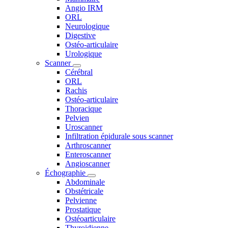
Angio IRM
ORL
Neurologique
Digestive
Ostéo-articulaire
Urologique
Scanner
Cérébral
ORL
Rachis
Ostéo-articulaire
Thoracique
Pelvien
Uroscanner
Infiltration épidurale sous scanner
Arthroscanner
Enteroscanner
Angioscanner
Échographie
Abdominale
Obstétricale
Pelvienne
Prostatique
Ostéoarticulaire
Thyroidienne