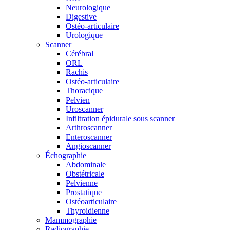
Neurologique
Digestive
Ostéo-articulaire
Urologique
Scanner
Cérébral
ORL
Rachis
Ostéo-articulaire
Thoracique
Pelvien
Uroscanner
Infiltration épidurale sous scanner
Arthroscanner
Enteroscanner
Angioscanner
Échographie
Abdominale
Obstétricale
Pelvienne
Prostatique
Ostéoarticulaire
Thyroidienne
Mammographie
Radiographie