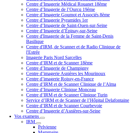
Centre d’Imagerie Médical Rouanet 18ème
Centre d’Imagerie de l’Ourcq 19ème
Centre d’Imagerie Goumot et Associés 8ème
Centre d’Imagerie Pyramides 1er
Centre d’Imagerie de Saint-Ouen-sur-Seine
Centre d’Imagerie d’Épinay-sur-Seine
Centre d'Imagerie de la Femme de Saint-Denis
Basilique
Centre d'IRM, de Scanner et de Radio Clinique de
l'Estrée
Imagerie Paris Nord Sarcelles
Centre d’IRM et de Scanner 18ème
Centre d’Imagerie de Champigny
Centre d’imagerie Asnières les Mourinoux
Centre d’imagerie Roissy-en-France
Centre d’IRM et de Scanner Clinique de l’Alma
Centre d’Imagerie Clinique Monceau
Centre d’IRM et de Scanner Clinique Turin
Service d’IRM et de Scanner de l’Hôpital Delafontaine
Centre d’IRM et de Scanner Courbevoie
Centre d’Imagerie d’Asnières-sur-Seine
Vos examens
IRM
Pelvienne
Mammaire