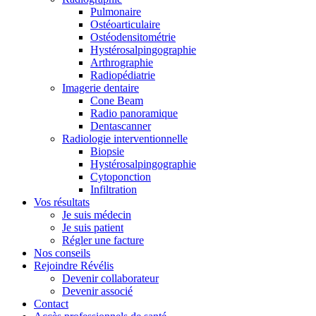
Pulmonaire
Ostéoarticulaire
Ostéodensitométrie
Hystérosalpingographie
Arthrographie
Radiopédiatrie
Imagerie dentaire
Cone Beam
Radio panoramique
Dentascanner
Radiologie interventionnelle
Biopsie
Hystérosalpingographie
Cytoponction
Infiltration
Vos résultats
Je suis médecin
Je suis patient
Régler une facture
Nos conseils
Rejoindre Révélis
Devenir collaborateur
Devenir associé
Contact