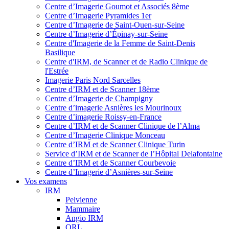
Centre d’Imagerie Goumot et Associés 8ème
Centre d’Imagerie Pyramides 1er
Centre d’Imagerie de Saint-Ouen-sur-Seine
Centre d’Imagerie d’Épinay-sur-Seine
Centre d'Imagerie de la Femme de Saint-Denis
Basilique
Centre d'IRM, de Scanner et de Radio Clinique de
l'Estrée
Imagerie Paris Nord Sarcelles
Centre d’IRM et de Scanner 18ème
Centre d’Imagerie de Champigny
Centre d’imagerie Asnières les Mourinoux
Centre d’imagerie Roissy-en-France
Centre d’IRM et de Scanner Clinique de l’Alma
Centre d’Imagerie Clinique Monceau
Centre d’IRM et de Scanner Clinique Turin
Service d’IRM et de Scanner de l’Hôpital Delafontaine
Centre d’IRM et de Scanner Courbevoie
Centre d’Imagerie d’Asnières-sur-Seine
Vos examens
IRM
Pelvienne
Mammaire
Angio IRM
ORL