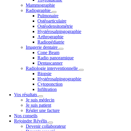
Mammographie
Radiographie
Pulmonaire
Ostéoarticulaire
Ostéodensitométrie
Hystérosalpingographie
Arthrographie
Radiopédiatrie
Imagerie dentaire
Cone Beam
Radio panoramique
Dentascanner
Radiologie interventionnelle
Biopsie
Hystérosalpingographie
Cytoponction
Infiltration
Vos résultats
Je suis médecin
Je suis patient
Régler une facture
Nos conseils
Rejoindre Révélis
Devenir collaborateur